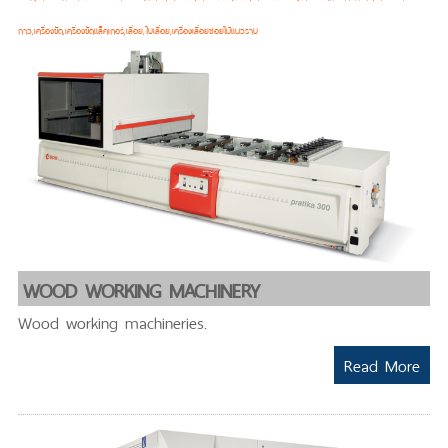
กาว,เครื่องขัด,เครื่องขัดแล็คเกอร์,เลื่อย,ใบเลื่อย,เครื่องเลื่อยซอยไม้แนวราบ
WOOD WORKING MACHINERY
Wood working machineries.
Read More