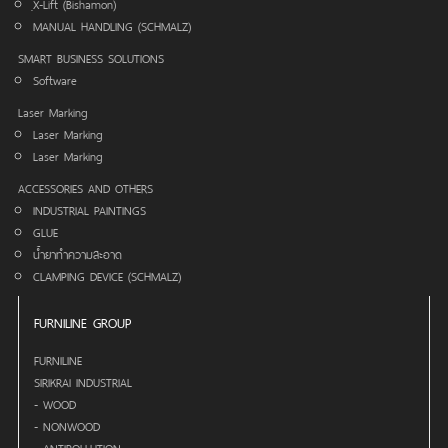
ฺX-Lift (Bishamon)
MANUAL HANDLING (SCHMALZ)
SMART BUSINESS SOLUTIONS
Software
Laser Marking
Laser Marking
Laser Marking
ACCESSORIES AND OTHERS
INDUSTRIAL PAINTINGS
GLUE
น้ำยาทำความสะอาด
CLAMPING DEVICE (SCHMALZ)
FURNILINE GROUP
FURNILINE
SIRIKRAI INDUSTRIAL
- WOOD
- NONWOOD
- ANTIPOLLUTION