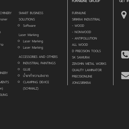
FURNILINE GROUP
GET I
CHINERY
SMART BUSINESS
FURNILINE
noner
SOLUTIONS
SIRIKRAI INDUSTRIAL
Software
- WOOD
า
- NONWOOD
Laser Marking
- ANTIPOLLUTION
Laser Marking
วาง
ALL WOOD
Laser Marking
D PRECISION TOOLS
ACCESSORIES AND OTHERS
SK SAMURAI
INDUSTRIAL PAINTINGS
ZENSHIN METAL WORKS
GLUE
QUALITY LAMINATOR
INERY
น้ำยาทำความสะอาด
PRECISIONLINE
MENTS
CLAMPING DEVICE
JONGSIRIKRAI
on)
(SCHMALZ)
DLING