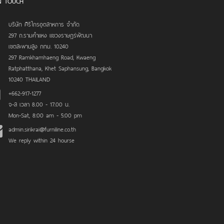
N TOUCH
บริษัท ศิริไกรอุตสาหการ จำกัด
297 ถ.รามคำแหง แขวงราษฎร์พัฒนา
เขตสะพานสูง กทม. 10240
297 Ramkhamhaeng Road, Kwaeng
Ratphatthana, Khet Saphansung, Bangkok
10240 THAILAND
+662-917-1277
จ-ส เวลา 8.00 - 17.00 น.
Mon-Sat, 8:00 am - 5:00 pm
admin.sirikrai@furniline.co.th
We reply within 24 hourse