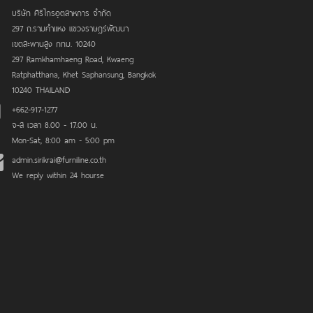
บริษัท ศิริไกรอุตสาหการ จำกัด
297 ถ.รามคำแหง แขวงราษฎร์พัฒนา
เขตสะพานสูง กทม. 10240
297 Ramkhamhaeng Road, Kwaeng
Ratphatthana, Khet Saphansung, Bangkok
10240 THAILAND
+662-917-1277
จ-ส เวลา 8.00 - 17.00 น.
Mon-Sat, 8:00 am - 5:00 pm
admin.sirikrai@furniline.co.th
We reply within 24 hourse