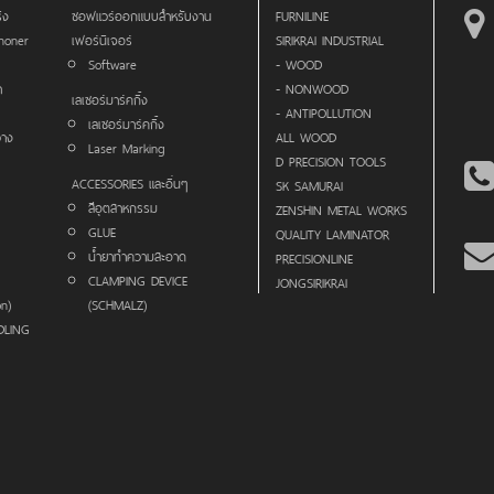
ิง
ซอฟแวร์ออกแบบสำหรับงาน
FURNILINE
noner
เฟอร์นิเจอร์
SIRIKRAI INDUSTRIAL
Software
- WOOD
า
- NONWOOD
เลเซอร์มาร์คกิ้ง
- ANTIPOLLUTION
เลเซอร์มาร์คกิ้ง
วาง
ALL WOOD
Laser Marking
D PRECISION TOOLS
ACCESSORIES และอื่นๆ
SK SAMURAI
สีอุตสาหกรรม
ZENSHIN METAL WORKS
GLUE
QUALITY LAMINATOR
น้ำยาทำความสะอาด
PRECISIONLINE
CLAMPING DEVICE
JONGSIRIKRAI
on)
(SCHMALZ)
DLING