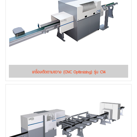
เครื่องตัดตามขวาง (CNC Optimizing) รุ่น C14