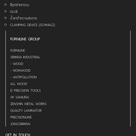
สีอุตสาหกรรม
GLUE
น้ำยาทำความสะอาด
CLAMPING DEVICE (SCHMALZ)
FURNILINE GROUP
FURNILINE
SIRIKRAI INDUSTRIAL
- WOOD
- NONWOOD
- ANTIPOLLUTION
ALL WOOD
D PRECISION TOOLS
SK SAMURAI
ZENSHIN METAL WORKS
QUALITY LAMINATOR
PRECISIONLINE
JONGSIRIKRAI
GET IN TOUCH